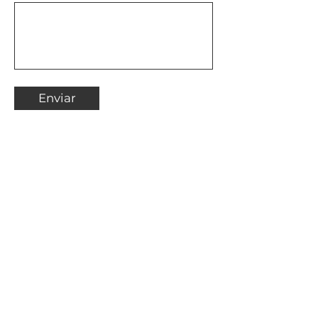
Enviar
Vila de Itamambuca,
Ubatuba - SP,
11696-424
, Brasil
cozinhadacura@gmail.com
(35)99883-0603
Insira seu email aqui