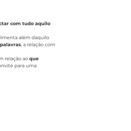
ctar com tudo aquilo 
limenta além daquilo 
palavras
, a relação com 
m relação ao 
que
convite para uma