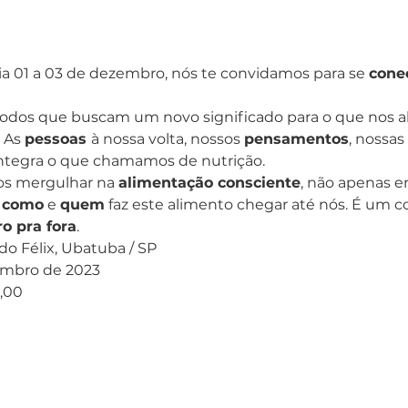
ia 01 a 03 de dezembro, nós te convidamos para se 
cone
 todos que buscam um novo significado para o que nos a
 As 
pessoas 
à nossa volta, nossos 
pensamentos
, nossas 
 integra o que chamamos de nutrição.
os mergulhar na 
alimentação consciente
, não apenas e
 
como
 e 
quem
 faz este alimento chegar até nós. É um 
o pra fora
.
 do Félix, Ubatuba / SP
zembro de 2023
0,00