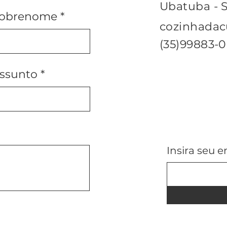
Ubatuba - S
obrenome
cozinhada
(35)99883-
ssunto
Insira seu e