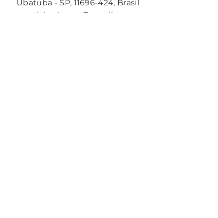
Ubatuba - SP,
11696-424
, Brasil
cozinhadacura@gmail.com
(35)99883-0603
Insira seu email aqui
Assinar
Cozinha de Cura tem o
propósito de propagar uma
forma de alimentação prática,
natural e anti-inflamatória.
Sabemos que um serviço de
melhor qualidade resulta em
fidelização de clientes. As
políticas da nossa loja estão