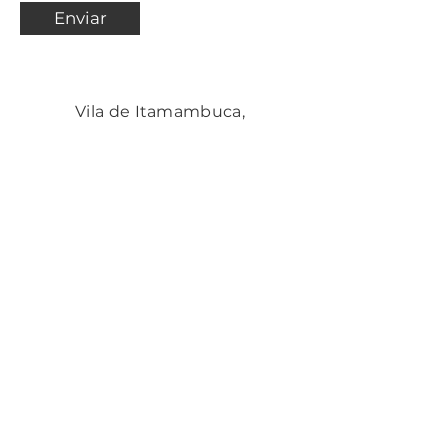
Enviar
Vila de Itamambuca,
Ubatuba - SP,
11696-424
, Brasil
cozinhadacura@gmail.com
(35)99883-0603
Insira seu email aqui
Assinar
Cozinha de Cura tem o