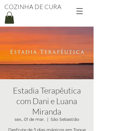
COZINHA DE CURA
Estadia Terapêutica
com Dani e Luana
Miranda
sex., 01 de mar.
  |  
São Sebastião
Desfrute de 3 dias mágicos em Toque