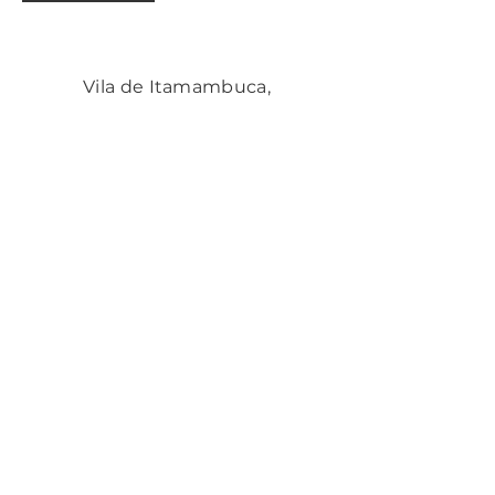
Vila de Itamambuca,
Ubatuba - SP,
11696-424
, Brasil
cozinhadacura@gmail.com
(35)99883-0603
Insira seu email aqui
Assinar
Cozinha de Cura tem o
propósito de propagar uma
forma de alimentação prática,