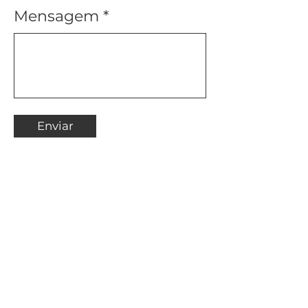
Mensagem
Enviar
Vila de Itamambuca,
Ubatuba - SP,
11696-424
, Brasil
cozinhadacura@gmail.com
(35)99883-0603
Insira seu email aqui